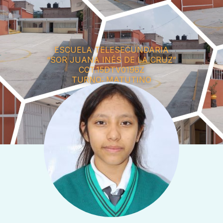
ESCUELA TELESECUNDARIA
“SOR JUANA INÉS DE LA CRUZ”
CCT.15DTV0196Z
TURNO: MATUTINO