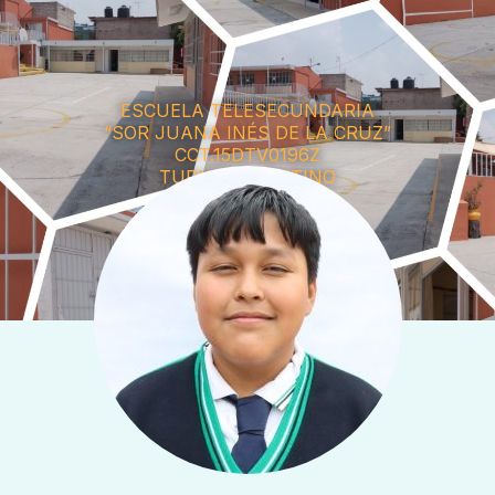
ESCUELA TELESECUNDARIA
“SOR JUANA INÉS DE LA CRUZ”
CCT.15DTV0196Z
TURNO: MATUTINO