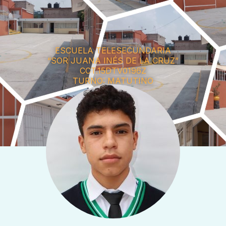
ESCUELA TELESECUNDARIA
“SOR JUANA INÉS DE LA CRUZ”
CCT.15DTV0196Z
TURNO: MATUTINO